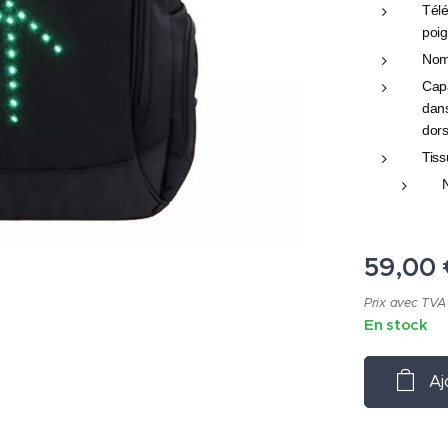
Télé
poig
Nom
Capa
dan
dors
Tiss
59,00
Prix avec TVA
En stock
Aj