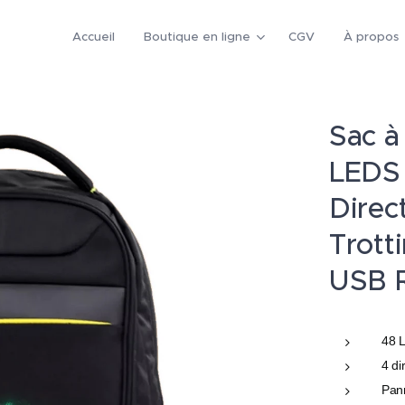
Accueil
Boutique en ligne
CGV
À propos
Sac à
LEDS 
Direc
Trott
USB 
48 L
4 d
Pan